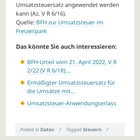
Umsatzsteuersatz angewendet werden
kann (Az. V R 6/16).
Quelle:
BFH zur Umsatzsteuer im
Freizeitpark
Das könnte Sie auch interessieren:
BFH-Urteil vom 21. April 2022, V R
2/22 (V R 6/18);…
Ermäßigter Umsatzsteuersatz für
die Umsätze mit…
Umsatzsteuer-Anwendungserlass
Posted in
Datev
/
Tagged
Steuern
/