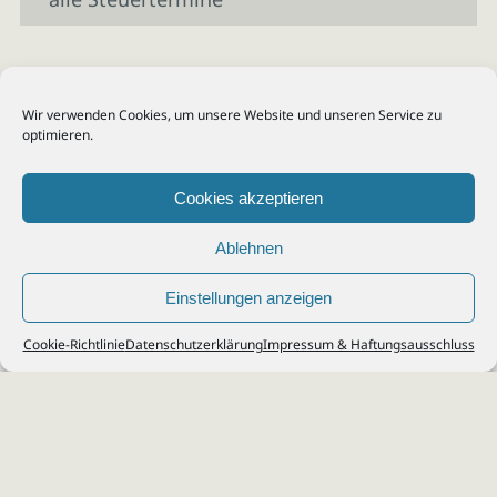
Wir verwenden Cookies, um unsere Website und unseren Service zu
optimieren.
Cookies akzeptieren
Ablehnen
Einstellungen anzeigen
© 2026
Steuerberater Kempf, Köln - Steuerberatung Poll, Porz, Deutz, Mülheim,
Cookie-Richtlinie
Datenschutzerklärung
Impressum & Haftungsausschluss
Vingst, Ostheim, Kalk, Humboldt, Gremberg
Impressum
|
Datenschutz
Jobs & Karriere
Steuerberatung Köln
Formulare Download
Kontakt
Cookie-Richtlinie (EU)