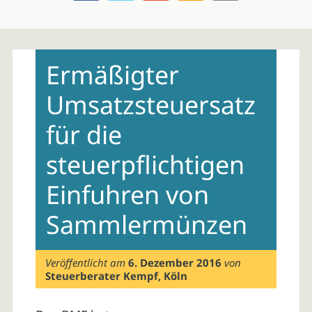
Skip
to
Ermäßigter
content
Umsatzsteuersatz
für die
steuerpflichtigen
Einfuhren von
Sammlermünzen
Veröffentlicht am
6. Dezember 2016
von
Steuerberater Kempf, Köln