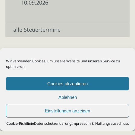
10.09.2026
alle Steuertermine
Wir verwenden Cookies, um unsere Website und unseren Service zu
optimieren.
Cookies akzeptieren
Ablehnen
Einstellungen anzeigen
© 2026
Steuerberater Kempf, Köln - Steuerberatung Poll, Porz, Deutz, Mülheim,
Cookie-Richtlinie
Datenschutzerklärung
Impressum & Haftungsausschluss
Vingst, Ostheim, Kalk, Humboldt, Gremberg