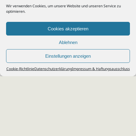
Wir verwenden Cookies, um unsere Website und unseren Service zu
optimieren.
Cookies akzeptieren
Ablehnen
Einstellungen anzeigen
© 2026
Steuerberater Kempf, Köln - Steuerberatung Poll, Porz, Deutz, Mülheim,
Cookie-Richtlinie
Datenschutzerklärung
Impressum & Haftungsausschluss
Vingst, Ostheim, Kalk, Humboldt, Gremberg
Impressum
|
Datenschutz
Jobs & Karriere
Steuerberatung Köln
Formulare Download
Kontakt
Cookie-Richtlinie (EU)
Ihr
Steuerberater in Köln
für
Steuererklärung
,
Einkommensteuer
,
Finanzbuchhaltung
,
Lohnabrechnung
,
Einnahmen-Überschuss-
Rechnung
,
Jahresabschluss
.
Steuerberatung
zu
Erbschaftssteuer
,
Lohnsteu
erjahresausgleich
,
Werbungskosten
,
Fahrtkosten
.
Webdesign & SEO: da Agency, Köln