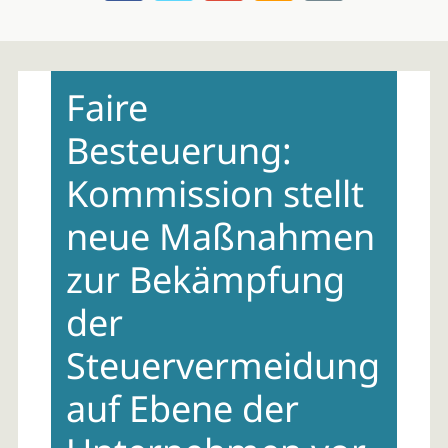
Skip
to
Faire
content
Besteuerung:
Kommission stellt
neue Maßnahmen
zur Bekämpfung
der
Steuervermeidung
auf Ebene der