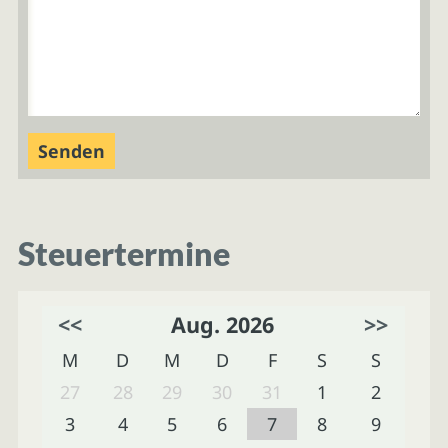
Steuertermine
<<
Aug. 2026
>>
M
D
M
D
F
S
S
27
28
29
30
31
1
2
3
4
5
6
7
8
9