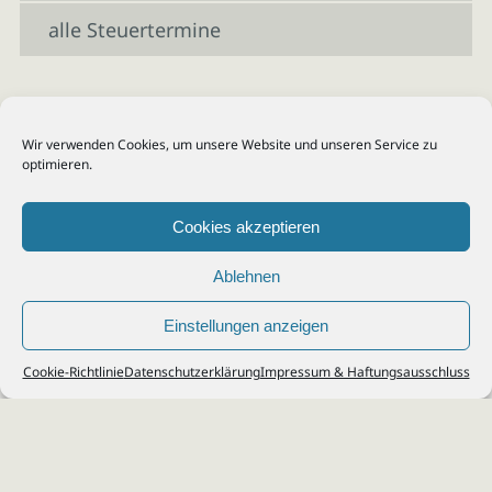
alle Steuertermine
Wir verwenden Cookies, um unsere Website und unseren Service zu
optimieren.
Cookies akzeptieren
Ablehnen
Einstellungen anzeigen
© 2026
Steuerberater Kempf, Köln - Steuerberatung Poll, Porz, Deutz, Mülheim,
Cookie-Richtlinie
Datenschutzerklärung
Impressum & Haftungsausschluss
Vingst, Ostheim, Kalk, Humboldt, Gremberg
Impressum
|
Datenschutz
Jobs & Karriere
Steuerberatung Köln
Formulare Download
Kontakt
Cookie-Richtlinie (EU)