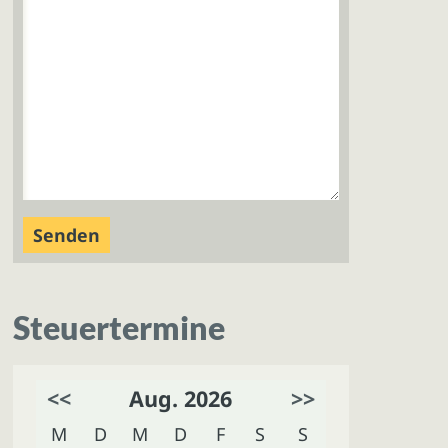
Steuertermine
<<
Aug. 2026
>>
M
D
M
D
F
S
S