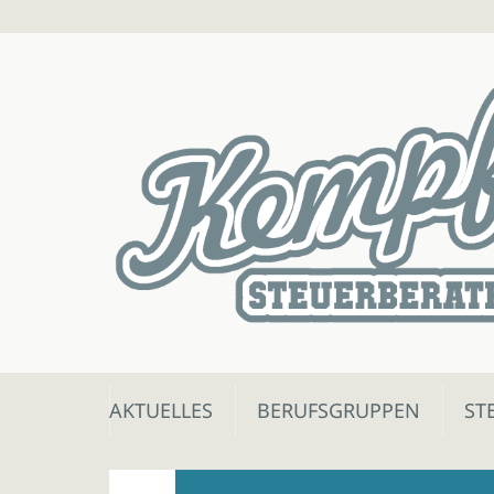
Skip
AKTUELLES
BERUFSGRUPPEN
ST
to
content