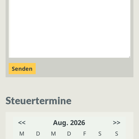
Steuertermine
<<
Aug. 2026
>>
M
D
M
D
F
S
S