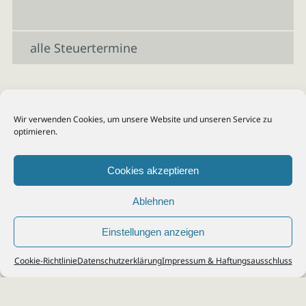
alle Steuertermine
Wir verwenden Cookies, um unsere Website und unseren Service zu
optimieren.
Cookies akzeptieren
Ablehnen
Einstellungen anzeigen
© 2026
Steuerberater Kempf, Köln - Steuerberatung Poll, Porz, Deutz, Mülheim,
Cookie-Richtlinie
Datenschutzerklärung
Impressum & Haftungsausschluss
Vingst, Ostheim, Kalk, Humboldt, Gremberg
Impressum
|
Datenschutz