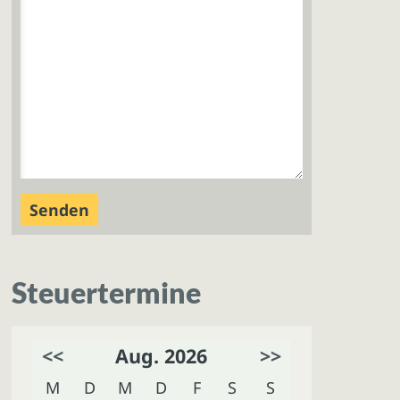
Steuertermine
<<
Aug. 2026
>>
M
D
M
D
F
S
S