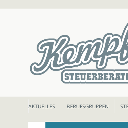
Skip
AKTUELLES
BERUFSGRUPPEN
ST
to
content