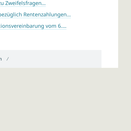
zu Zweifelsfragen…
 bezüglich Rentenzahlungen…
tionsvereinbarung vom 6.…
n
/