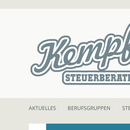
Skip
AKTUELLES
BERUFSGRUPPEN
ST
to
content