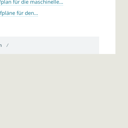
lan für die maschinelle…
fpläne für den…
n
/