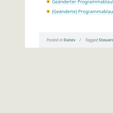
Geänderter Programmablaufp
(Geänderte) Programmablau
Posted in
Datev
/
Tagged
Steuer