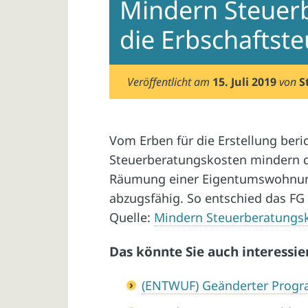
Mindern Steuer
die Erbschaftste
Veröffentlicht am
15. Juli 2019
von
S
Vom Erben für die Erstellung beri
Steuerberatungskosten mindern di
Räumung einer Eigentumswohnung
abzugsfähig. So entschied das FG
Quelle:
Mindern Steuerberatungsk
Das könnte Sie auch interessie
(ENTWUF) Geänderter Progr