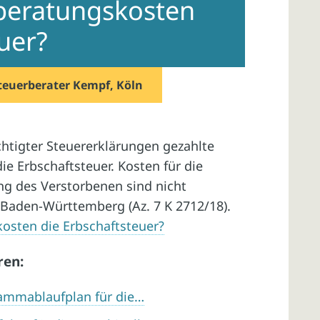
beratungskosten
uer?
teuerberater Kempf, Köln
chtigter Steuererklärungen gezahlte
e Erbschaftsteuer. Kosten für die
 des Verstorbenen sind nicht
 Baden-Württemberg (Az. 7 K 2712/18).
osten die Erbschaftsteuer?
ren:
ammablaufplan für die…