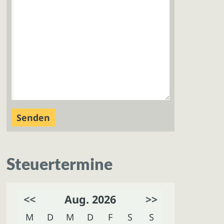
Steuertermine
<<
Aug. 2026
>>
M
D
M
D
F
S
S