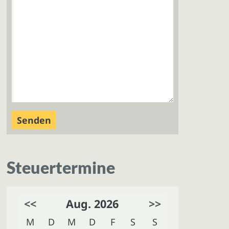
Steuertermine
<<
Aug. 2026
>>
M
D
M
D
F
S
S