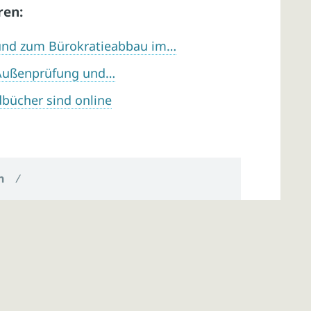
ren:
 und zum Bürokratieabbau im…
-Außenprüfung und…
dbücher sind online
n
/