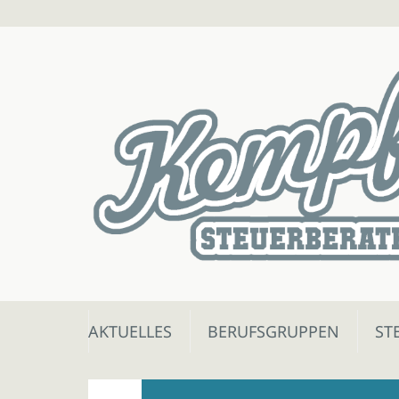
Skip
AKTUELLES
BERUFSGRUPPEN
ST
to
content