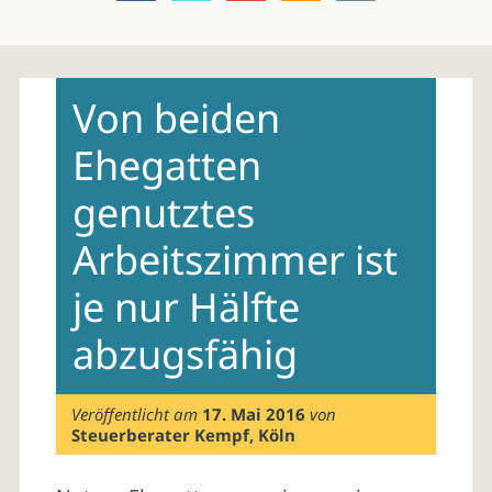
Skip
to
Von beiden
content
Ehegatten
genutztes
Arbeitszimmer ist
je nur Hälfte
abzugsfähig
Veröffentlicht am
17. Mai 2016
von
Steuerberater Kempf, Köln