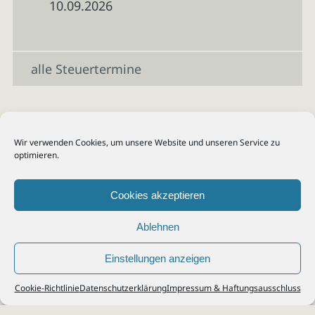
10.09.2026
alle Steuertermine
Wir verwenden Cookies, um unsere Website und unseren Service zu
optimieren.
Cookies akzeptieren
Ablehnen
Einstellungen anzeigen
© 2026
Steuerberater Kempf, Köln - Steuerberatung Poll, Porz, Deutz, Mülheim,
Cookie-Richtlinie
Datenschutzerklärung
Impressum & Haftungsausschluss
Vingst, Ostheim, Kalk, Humboldt, Gremberg