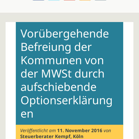
Skip
to
Vorübergehende
content
Befreiung der
Kommunen von
der MWSt durch
aufschiebende
Optionserklärung
en
Veröffentlicht am
11. November 2016
von
Steuerberater Kempf, Köln