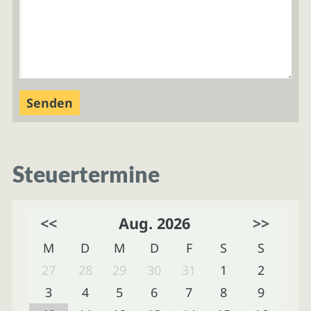
Steuertermine
<<
Aug. 2026
>>
M
D
M
D
F
S
S
27
28
29
30
31
1
2
3
4
5
6
7
8
9