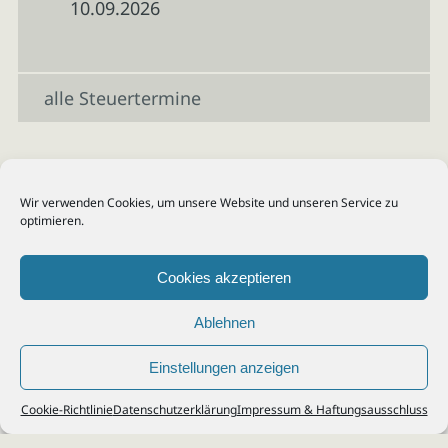
10.09.2026
alle Steuertermine
Wir verwenden Cookies, um unsere Website und unseren Service zu
optimieren.
Cookies akzeptieren
Ablehnen
Einstellungen anzeigen
© 2026
Steuerberater Kempf, Köln - Steuerberatung Poll, Porz, Deutz, Mülheim,
Cookie-Richtlinie
Datenschutzerklärung
Impressum & Haftungsausschluss
Vingst, Ostheim, Kalk, Humboldt, Gremberg