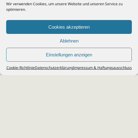
Wir verwenden Cookies, um unsere Website und unseren Service zu
optimieren.
Cookies akzeptieren
Ablehnen
Einstellungen anzeigen
© 2026
Steuerberater Kempf, Köln - Steuerberatung Poll, Porz, Deutz, Mülheim,
Cookie-Richtlinie
Datenschutzerklärung
Impressum & Haftungsausschluss
Vingst, Ostheim, Kalk, Humboldt, Gremberg
Impressum
|
Datenschutz
Jobs & Karriere
Steuerberatung Köln
Formulare Download
Kontakt
Cookie-Richtlinie (EU)
Ihr
Steuerberater in Köln
für
Steuererklärung
,
Einkommensteuer
,
Finanzbuchhaltung
,
Lohnabrechnung
,
Einnahmen-Überschuss-
Rechnung
,
Jahresabschluss
.
Steuerberatung
zu
Erbschaftssteuer
,
Lohnsteu
erjahresausgleich
,
Werbungskosten
,
Fahrtkosten
.
Webdesign & SEO: da Agency, Köln