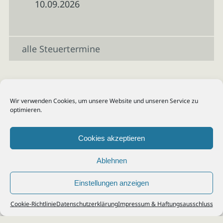
10.09.2026
alle Steuertermine
Wir verwenden Cookies, um unsere Website und unseren Service zu
optimieren.
Cookies akzeptieren
Ablehnen
Einstellungen anzeigen
© 2026
Steuerberater Kempf, Köln - Steuerberatung Poll, Porz, Deutz, Mülheim,
Cookie-Richtlinie
Datenschutzerklärung
Impressum & Haftungsausschluss
Vingst, Ostheim, Kalk, Humboldt, Gremberg