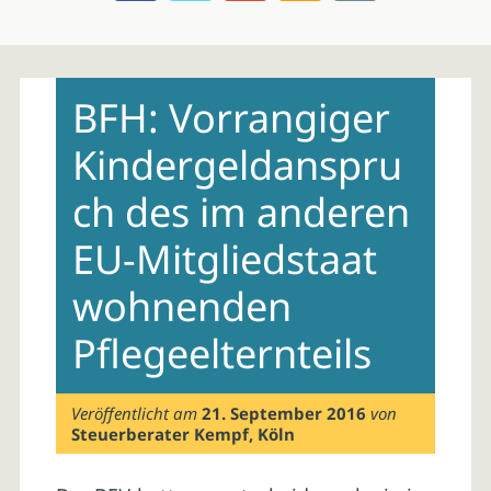
Skip
to
BFH: Vorrangiger
content
Kindergeldanspru
ch des im anderen
EU-Mitgliedstaat
wohnenden
Pflegeelternteils
Veröffentlicht am
21. September 2016
von
Steuerberater Kempf, Köln