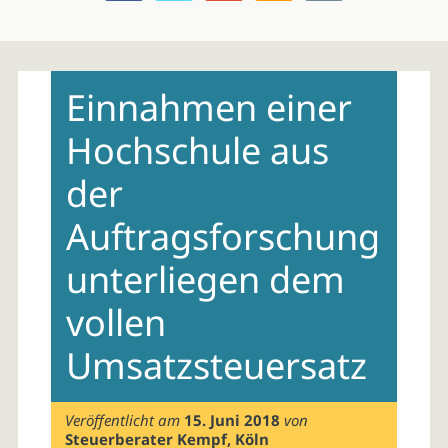
Skip
to
Einnahmen einer
content
Hochschule aus
der
Auftragsforschung
unterliegen dem
vollen
Umsatzsteuersatz
Veröffentlicht am
15. Juni 2018
von
Steuerberater Kempf, Köln