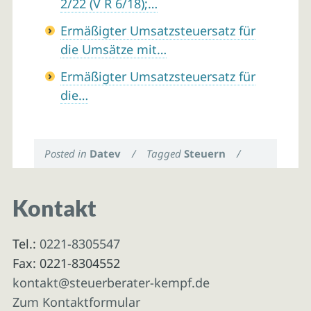
2/22 (V R 6/18);…
Ermäßigter Umsatzsteuersatz für
die Umsätze mit…
Ermäßigter Umsatzsteuersatz für
die…
Posted in
Datev
/
Tagged
Steuern
/
Kontakt
Tel.:
0221-8305547
Fax: 0221-8304552
kontakt@steuerberater-kempf.de
Zum Kontaktformular