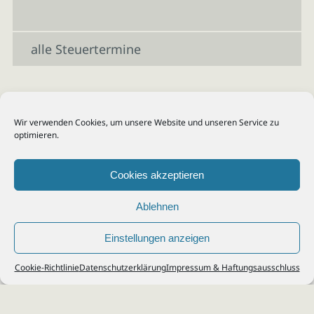
alle Steuertermine
Wir verwenden Cookies, um unsere Website und unseren Service zu
optimieren.
Cookies akzeptieren
Ablehnen
Einstellungen anzeigen
© 2026
Steuerberater Kempf, Köln - Steuerberatung Poll, Porz, Deutz, Mülheim,
Cookie-Richtlinie
Datenschutzerklärung
Impressum & Haftungsausschluss
Vingst, Ostheim, Kalk, Humboldt, Gremberg
Impressum
|
Datenschutz