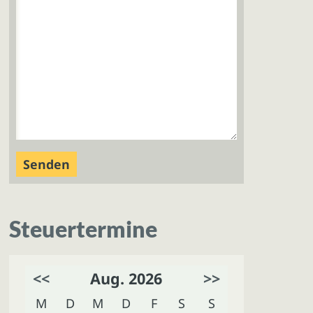
Steuertermine
<<
Aug. 2026
>>
M
D
M
D
F
S
S