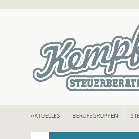
Skip
AKTUELLES
BERUFSGRUPPEN
ST
to
content